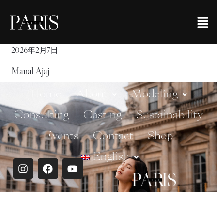
2026年2月7日
Manal Ajaj
Home
About
Modeling
Consulting
Casting
Sustainability
Events
Contact
Shop
English